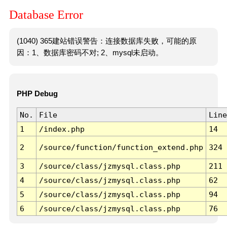
Database Error
(1040) 365建站错误警告：连接数据库失败，可能的原
因：1、数据库密码不对; 2、mysql未启动。
PHP Debug
No.
File
Line
1
/index.php
14
2
/source/function/function_extend.php
324
3
/source/class/jzmysql.class.php
211
4
/source/class/jzmysql.class.php
62
5
/source/class/jzmysql.class.php
94
6
/source/class/jzmysql.class.php
76