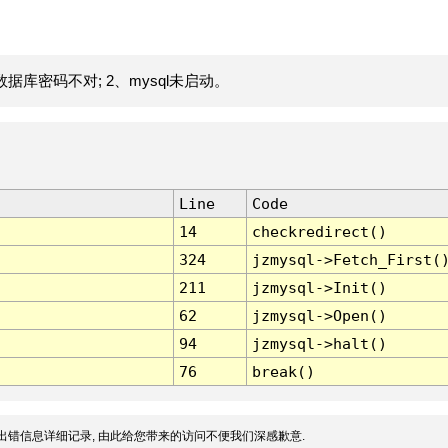
据库密码不对; 2、mysql未启动。
Line
Code
14
checkredirect()
324
jzmysql->Fetch_First(
211
jzmysql->Init()
62
jzmysql->Open()
94
jzmysql->halt()
76
break()
出错信息详细记录, 由此给您带来的访问不便我们深感歉意.