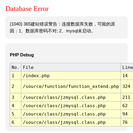
Database Error
(1040) 365建站错误警告：连接数据库失败，可能的原
因：1、数据库密码不对; 2、mysql未启动。
PHP Debug
No.
File
Line
1
/index.php
14
2
/source/function/function_extend.php
324
3
/source/class/jzmysql.class.php
211
4
/source/class/jzmysql.class.php
62
5
/source/class/jzmysql.class.php
94
6
/source/class/jzmysql.class.php
76