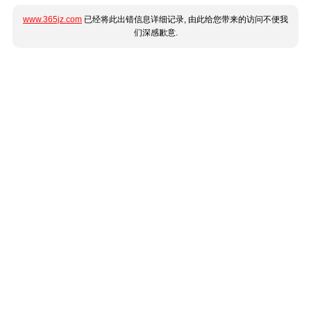
www.365jz.com
已经将此出错信息详细记录, 由此给您带来的访问不便我
们深感歉意.