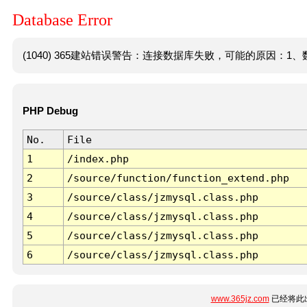
Database Error
(1040) 365建站错误警告：连接数据库失败，可能的原因：1、数
PHP Debug
No.
File
1
/index.php
2
/source/function/function_extend.php
3
/source/class/jzmysql.class.php
4
/source/class/jzmysql.class.php
5
/source/class/jzmysql.class.php
6
/source/class/jzmysql.class.php
www.365jz.com
已经将此