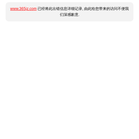
www.365jz.com
已经将此出错信息详细记录, 由此给您带来的访问不便我
们深感歉意.