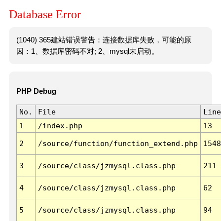
Database Error
(1040) 365建站错误警告：连接数据库失败，可能的原
因：1、数据库密码不对; 2、mysql未启动。
PHP Debug
No.
File
Line
1
/index.php
13
2
/source/function/function_extend.php
1548
3
/source/class/jzmysql.class.php
211
4
/source/class/jzmysql.class.php
62
5
/source/class/jzmysql.class.php
94