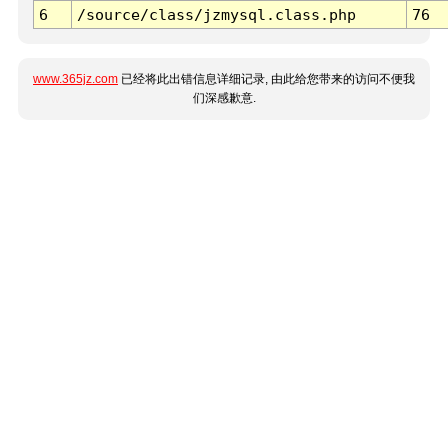
6
/source/class/jzmysql.class.php
76
www.365jz.com
已经将此出错信息详细记录, 由此给您带来的访问不便我
们深感歉意.