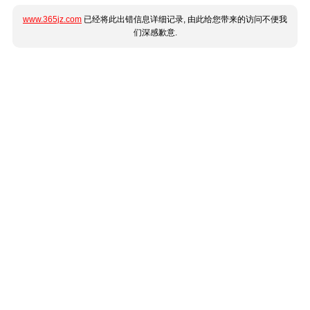
www.365jz.com
已经将此出错信息详细记录, 由此给您带来的访问不便我
们深感歉意.