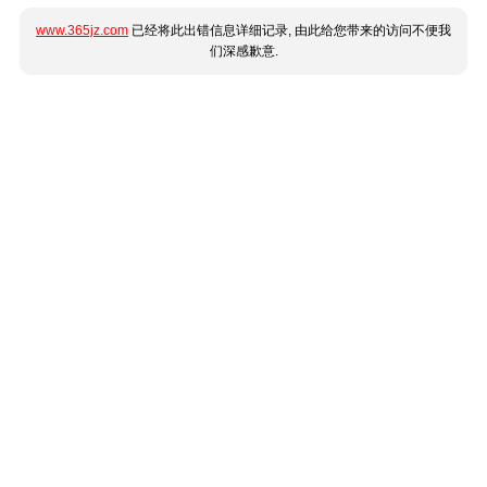
www.365jz.com
已经将此出错信息详细记录, 由此给您带来的访问不便我
们深感歉意.