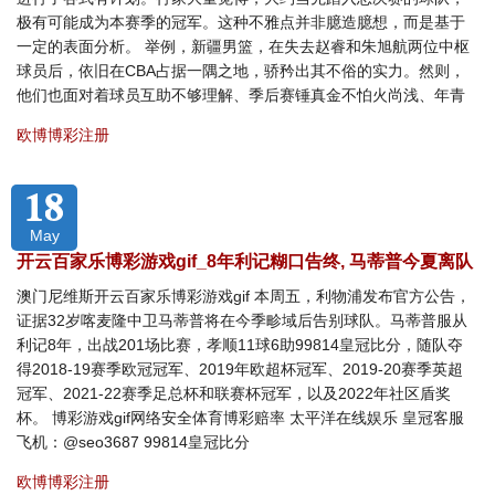
极有可能成为本赛季的冠军。这种不雅点并非臆造臆想，而是基于
一定的表面分析。 举例，新疆男篮，在失去赵睿和朱旭航两位中枢
球员后，依旧在CBA占据一隅之地，骄矜出其不俗的实力。然则，
他们也面对着球员互助不够理解、季后赛锤真金不怕火尚浅、年青
欧博博彩注册
18
May
开云百家乐博彩游戏gif_8年利记糊口告终, 马蒂普今夏离队
澳门尼维斯开云百家乐博彩游戏gif 本周五，利物浦发布官方公告，
证据32岁喀麦隆中卫马蒂普将在今季畛域后告别球队。马蒂普服从
利记8年，出战201场比赛，孝顺11球6助99814皇冠比分，随队夺
得2018-19赛季欧冠冠军、2019年欧超杯冠军、2019-20赛季英超
冠军、2021-22赛季足总杯和联赛杯冠军，以及2022年社区盾奖
杯。 博彩游戏gif网络安全体育博彩赔率 太平洋在线娱乐 皇冠客服
飞机：@seo3687 99814皇冠比分
欧博博彩注册