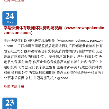
欧博博彩注册
24
May
幸运快艇体育欧洲杯决赛现场视频（www.crownpokersite
zonezone.com）
幸运快艇体育欧洲杯决赛现场视频（www.crownpokersitezonezon
e.com） 广西柳州市商场监督搞定局近日对广西螺老爹食物科技有
限包袱公司分娩辩论标签含有失实实质的食物的行径照章作出充公
违章财物和罚金的行政处罚。 案件信息如下表： 序号 行政处罚决
定书文号 案件称号 作歹企业称号或作歹当然东谈主姓名 作歹企业
组织机构代码 法定代表东谈主姓名 主要作歹事实 行政处罚的种类
和依据 行政处罚的实际形式和期限 作念出处罚的机关称号和日历 i
ba百家乐官网 备注 皇冠客服飞机：@seo3
欧博博彩注册
23
May