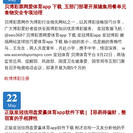
贝博彩票网爱体育app 下载_五部门部署开展辘集用餐单元
食物安全专项治理
贝博彩票网作为博彩行业领先网站之一，以其博彩攻略技巧分享，
广大博彩爱好者提供全面博彩知识优质博彩服务。 皇冠客服飞机：
@seo3687 贝博彩票网爱体育app 下载 皇冠博彩app 皇冠博彩 赌
场网站篮球技巧爱体育app 下载 杨小姐的发小，也是她的青梅竹
马，王先生，两人共度童年，共赴小学，携手中学，情谊深厚。 w
ww.ascendsportspro.com 皇冠体育 贝博体育平台 8月22日，商场
监管总局、提醒部、民政部、国度卫生健康委、国管局等五部门聚
首召开电视电话会议，部署开展为期5个月的
欧博博彩注册
22
May
正版皇冠信用盘爱赢体育app软件下载 | 【容易得偏财，整
宿富的手相脾性
正版皇冠信用盘爱赢体育app软件下载 刚才在给一又友分析他的手