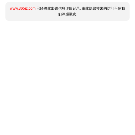
www.365jz.com
已经将此出错信息详细记录, 由此给您带来的访问不便我
们深感歉意.