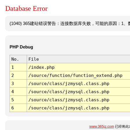
Database Error
(1040) 365建站错误警告：连接数据库失败，可能的原因：1、数
PHP Debug
No.
File
1
/index.php
2
/source/function/function_extend.php
3
/source/class/jzmysql.class.php
4
/source/class/jzmysql.class.php
5
/source/class/jzmysql.class.php
6
/source/class/jzmysql.class.php
www.365jz.com
已经将此