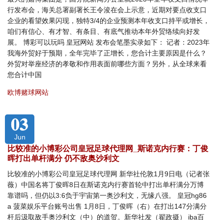
行发布会，海关总署副署长王令浚在会上示意，近期对要点收支口
企业的看望效果闪现，独特3/4的企业预测本年收支口持平或增长，
咱们有信心、有才智、有条目、有底气推动本年外贸络续向好发
展。 博彩可以玩吗 皇冠网站 发布会笔墨实录如下： 记者：2023年
我海外贸好于预期，全年完毕了正增长，您合计主要原因是什么？
外贸对举座经济的孝敬和作用表面前哪些方面？另外，从全球来看
您合计中国
欧博赌球网站
03
Jun
比较准的小博彩公司皇冠足球代理网_斯诺克内行赛：丁俊
晖打出单杆满分 仍不敌奥沙利文
比较准的小博彩公司皇冠足球代理网 新华社伦敦1月9日电（记者张
薇）中国名将丁俊晖8日在斯诺克内行赛首轮中打出单杆满分万博
靠谱吗，但仍以3:6负于宇宙第一奥沙利文，无缘八强。 皇冠hg86
a 菠菜娱乐平台账号出售 1月8日，丁俊晖（右）在打出147分满分
杆后汲取敌手奥沙利文（中）的道贺。新华社发（翟政摄） iba百