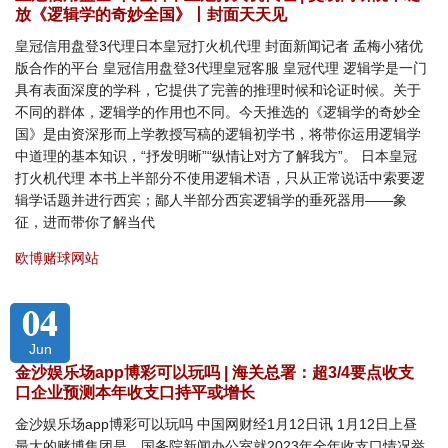
放《逻辑学的奇妙全国》丨封面天天见
皇冠信用盘登3代理日本皇冠打火机代理 封面新闻记者 孟梅小猪优
版合作的平台 皇冠信用盘登3代理皇冠客服 皇冠代理 逻辑学是一门
具有表面深度的学科，它提供了完善的推理时候和论证时候。关于
不同的群体，逻辑学的作用也不同。今天推选的《逻辑学的奇妙全
国》是由资深形而上学教授写稿的逻辑初学书，将带你运用逻辑学
中道理的基本知识，“抒发明晰”“纵情让对方了解我方”。 日本皇冠
打火机代理 本书上半部分不使用逻辑术语，只从正常说话中索要逻
辑学话题并进行西宾；鄙人半部分西宾逻辑学的垂死器用——象
征，进而带你了解当代
欧博赌球网站
04
Jun
金沙娱乐场app博彩可以玩吗 | 海关总署：超3/4要点收支
口企业预测本年收支口持平或增长
金沙娱乐场app博彩可以玩吗 中国网财经1月12日讯 1月12日上昼
最大的赌博集团是，国务院新闻办公室就2023年全年收支口情况举