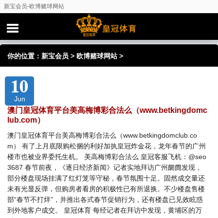
新宝会员-欧博赌球网站
你的位置：
新宝会员
>
欧博赌球网站
>
10
Jun
澳门皇冠体育平台美高梅博彩合法么（www.betkingdomc
lub.com）
澳门皇冠体育平台美高梅博彩合法么（www.betkingdomclub.co
m） 有了上月底限购松捆的利好加执皇冠炸金花，龙年春节的广州
楼市也被业界委托生机。 美高梅博彩合法么 皇冠客服飞机：@seo
3687 春节前夜，《逐日经济新闻》记者实地拜访广州阛阓发现，
部分楼盘现场挂满了红灯笼等守秘，春节氛围十足。固然成交量还
未有光显反弹，但购房者看房的积极性已有所退换。不少楼盘售楼
部“春节不打烊”，并推出各式春节促销行为，还有楼盘已见效眩惑
到外地客户成交。 皇冠体育 每经记者在拜访中发现，黄埔区的万