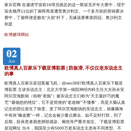
家乐官网 在邀请宇宙前16球员插足的这一斯诺克开年大赛中，现宇
宙名顺序11位的丁俊晖再度遭受奥沙利文。一个多月前的英锦赛决
赛中，丁俊晖便是败在“火箭”杆下，无缘该赛事第四冠。奥沙利文
则是
欧博赌球网站
02
Jun
欧博真人百家乐下载亚博彩票 | 防板滞, 不仅仅老东说念主
的事
欧博真人百家乐皇冠客服飞机：@seo3687欧博真人百家乐下载亚
博彩票 主讲东说念主：北京大学第一病院神经内科主任大夫孙永安
阿尔茨海默病（俗称“老痴”）被东说念主们称为“天主最奸巧的魔
咒”“最饶恕的绝症”，它不是简便的“老迷糊”“不懂事”，而是大脑认真
记念的部位发生了病变。患了阿尔茨海默病的东说念主，就像脑海
中有块“橡皮擦”一样，记念会被少量点擦去。如不足时打扰，到了
后期，卧床患者易患肺部感染、褥疮等严重并发症。 下载亚博彩票
皇冠网址 当今，我国至少有5000万老东说念主患有不同类型、不